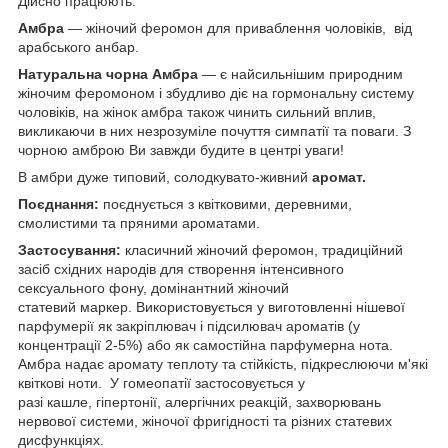
Дійсно працюють.
Амбра
— жіночий феромон для приваблення чоловіків,
від
арабського анбар.
Натуральна чорна Амбра
— є найсильнішим природним
жіночим феромоном і збудливо діє на гормональну систему
чоловіків, на жінок амбра також чинить сильний вплив,
викликаючи в них незрозуміле почуття симпатії та поваги. З
чорною амброю Ви завжди будите в центрі уваги!
В амбри дуже типовий, солодкувато-живний
аромат.
Поєднання:
поєднується з квітковими, деревними,
смолистими та пряними ароматами.
Застосування:
класичний жіночий феромон, традиційний
засіб східних народів для створення інтенсивного
сексуального фону, домінантний жіночий
статевий маркер. Використовується у виготовленні нішевої
парфумерії як закріплювач і підсилювач ароматів (у
концентрації 2-5%) або як самостійна парфумерна нота.
Амбра надає аромату теплоту та стійкість, підкреслюючи м'які
квіткові ноти. У гомеопатії застосовується у
разі кашле, гіпертонії, алергічних реакцій, захворювань
нервової системи, жіночої фригідності та різних статевих
дисфункціях.