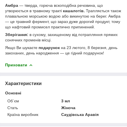
Амбра
— тверда, горюча вскоподібна речовина, що
утворюється в травному тракті
кашалотів.
Трапляється також
плавальною морською водою або викинутою на берег. Амбра
— це травний фермент, що зараз дуже дорогий продукт, тому
що нафтовий промисел практично припинений.
Зберігання:
в сухому, захищеному від потрапляння прямих
сонячних променів місці.
Якщо Ви шукаєте
подарунок
на 23 лютого, 8 березня, день
закоханих, день народження — це гідний подарунок!
Приховати
Характеристики
Основні
Об`єм
3 мл
Стать
Жіноча
Країна виробник
Саудівська Аравія