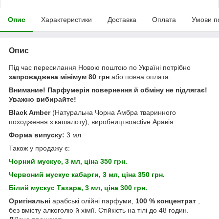
Опис
Характеристики
Доставка
Оплата
Умови п
Опис
Під час пересилання Новою поштою по Україні потрібно
запроваджена мінімум 80 грн
або повна оплата.
Внимание! Парфумерія повернення й обміну не підлягає!
Уважно вибирайте!
Black Amber
(Натуральна Чорна Амбра тваринного
походження з кашалоту), виробництвоactive Аравія
Форма випуску:
3 мл
Також у продажу є:
Чорний мускус, 3 мл, ціна 350 грн.
Червоний мускус кабарги, 3 мл, ціна 350 грн.
Білий мускус Тахара, 3 мл, ціна 300 грн.
Оригінальні
арабські олійні парфуми,
100 % концентрат
,
без вмісту алкоголю й хімії. Стійкість на тілі до 48 годин.