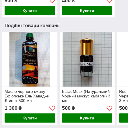
500
400
₴
₴
Купити
Купити
Подібні товари компанії
Масло чорного кмину
Black Musk (Натуральний
Red 
Ефіопське Ель Хаваджи
Чорний мускус кабарги) 3
Черв
Єгипет 500 мл
мл
3 мл
1 300
500
500
₴
₴
Купити
Купити