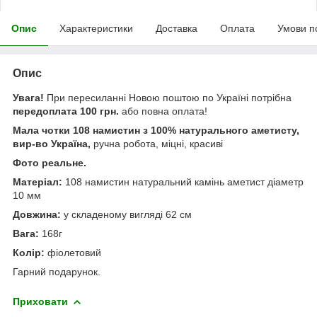
Опис
Характеристики
Доставка
Оплата
Умови п
Опис
Увага!
При пересиланні Новою поштою по Україні потрібна
передоплата 100 грн.
або повна оплата!
Мала чотки 108 намистин з 100% натурального аметисту,
вир-во Україна,
ручна робота, міцні, красиві
Фото реальне.
Матеріал:
108 намистин
натуральний камінь аметист діаметр
10 мм
Довжина:
у складеному вигляді 62 см
Вага:
168г
Колір:
фіолетовий
Гарний подарунок.
Приховати