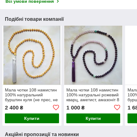
Всі умови повернення
Подібні товари компанії
Мала чотки 108 намистин
Мала чотки 108 намистин
Мала
100% натуральний
100% натуральні рожевий
100
бурштин куля (не прес, не
кварц, аметист, амазоніт 8
бурш
плавка) 6 мм вага 17г
мм
вага
2 400
1 000
1 6
₴
₴
Купити
Купити
Акційні пропозиції та новинки